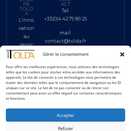
PE
ACT
TOLD
Tel:
A
+33(0)4.42.79.89.25
L’inno
vation
mail:
au
contact@tolda.fr
servic
e du
Gérer le consentement
Addresse
confo
: Z.I. de
Pour offrir les meilleures expériences, nous utilisons des technologies
rt sur
L'Agavon,
telles que les cookies pour stocker et/ou accéder aux informations des
mesur
appareils. Le fait de consentir à ces technologies nous permettra de
synergie
traiter des données telles que le comportement de navigation ou les ID
e
parc bat
uniques sur ce site. Le fait de ne pas consentir ou de retirer son
consentement peut avoir un effet négatif sur certaines caractéristiques
24, 13170
et fonctions.
Les
pennes
Accepter
Mirabeau
Refuser